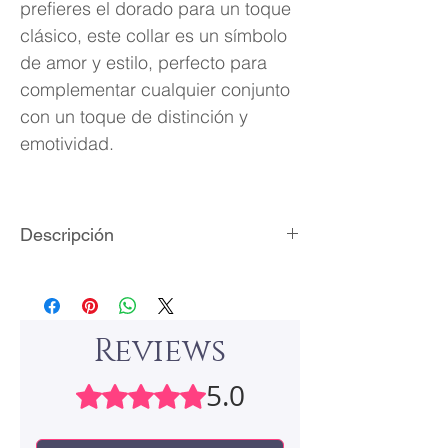
prefieres el dorado para un toque
clásico, este collar es un símbolo
de amor y estilo, perfecto para
complementar cualquier conjunto
con un toque de distinción y
emotividad.
Descripción
Material: aleación metálica
Laminado en oro
Cristal zirconia cúbica
Reviews
Medidas del dije: 15 x 20 mm
Longitud de la cadena: 45 cm + 5
5.0
Rated 5 out of 5 stars.
cm extensible
Peso aproximado: 5.3 gramos
Empaque: bolsita de terciopelo