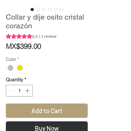
Collar y dije osito cristal
corazón
Rating is 5.0 out of five stars based on 1 review
5.0 | 1 review
Price
MX$399.00
Color
*
Quantity
*
Add to Cart
Buy Now