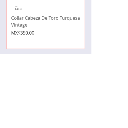
Collar de moda pe
Toro
cristales zirconia
Collar Cabeza De Toro Turquesa
Price
MX$490.00
Vintage
Price
MX$350.00