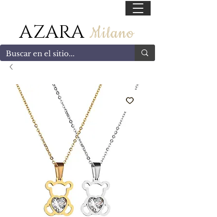
55 47169499
AZARA
Milano