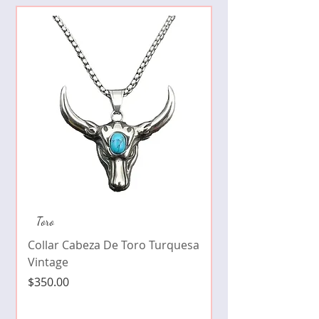
Collar de moda pe
Toro
cristales zirconia
Collar Cabeza De Toro Turquesa
Precio
$490.00
Vintage
Precio
$350.00