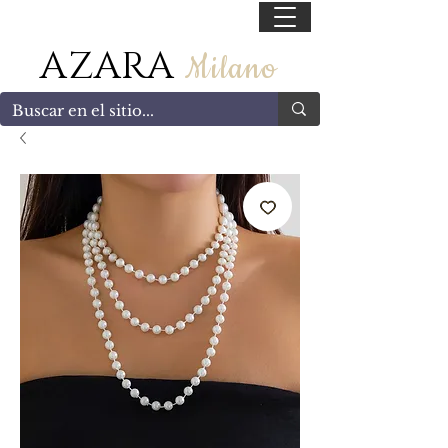
55 47169499
AZARA
Milano