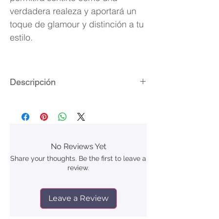
verdadera realeza y aportará un
toque de glamour y distinción a tu
estilo.
Descripción
Material: acero inoxidable laminado
de plata 925.
Cristales de zirconia cúbica
Medicas: 1.9 x 1.4 cm
No Reviews Yet
Peso aproximado: 1.8 g
Share your thoughts. Be the first to leave a
Formato de venta: 1 pieza
review.
Empaque: bolsita de terciopelo
Leave a Review