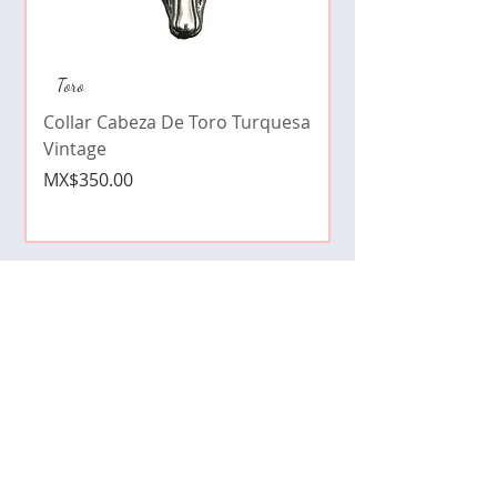
Collar de moda pe
Toro
cristales zirconia
Collar Cabeza De Toro Turquesa
Price
MX$490.00
Vintage
Price
MX$350.00