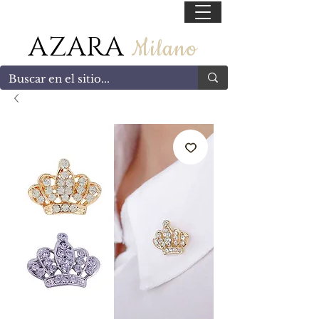
55 47169499
AZARA
Milano