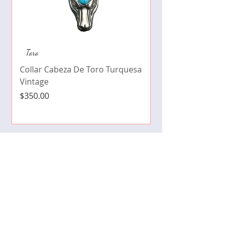
Collar de moda pe
Toro
cristales zirconia
Collar Cabeza De Toro Turquesa
Precio
$490.00
Vintage
Precio
$350.00