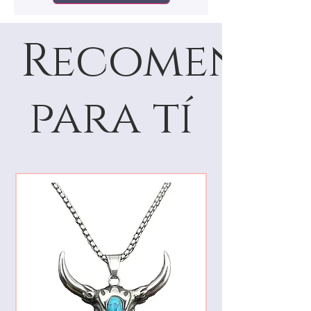
Recomenda
para tí