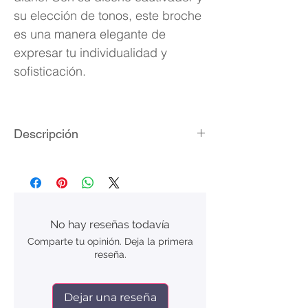
su elección de tonos, este broche
es una manera elegante de
expresar tu individualidad y
sofisticación.
Descripción
Material: acero inoxidable
Acabado: laminado de plata/oro
Medidas: 7.6 cm de largo
Empaque: bolsita de terciopelo
No hay reseñas todavía
Comparte tu opinión. Deja la primera
reseña.
Dejar una reseña