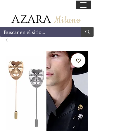
55 47169499
AZARA
Milano