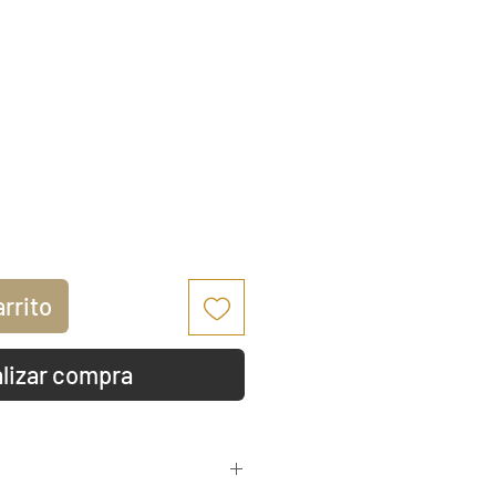
io
arrito
lizar compra