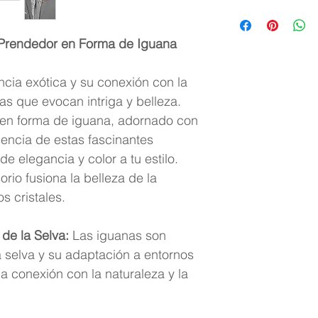
Material: acero
Acabado: lamin
 Prendedor en Forma de Iguana
Cristales austr
Empaque: bolsit
ncia exótica y su conexión con la
ras que evocan intriga y belleza.
en forma de iguana, adornado con
esencia de estas fascinantes
e elegancia y color a tu estilo.
io fusiona la belleza de la
os cristales.
de la Selva:
Las iguanas son
a selva y su adaptación a entornos
a conexión con la naturaleza y la