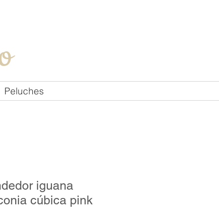
Iniciar sesión
o
Peluches
ndedor iguana
rconia cúbica pink