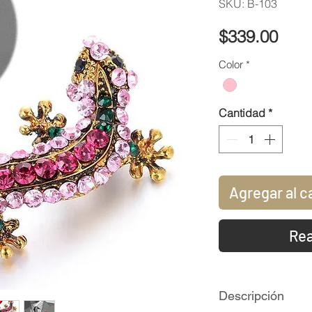
SKU: B-103
Prec
$339.00
Color
*
Cantidad
*
Agregar al c
Rea
Descripción