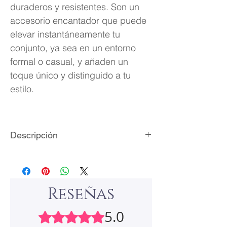
duraderos y resistentes. Son un
accesorio encantador que puede
elevar instantáneamente tu
conjunto, ya sea en un entorno
formal o casual, y añaden un
toque único y distinguido a tu
estilo.
Descripción
Material: acero inoxidable
Acabado: laminado de plata/oro
Cristales zirconia cúbica
Reseñas
Empaque: bolsita de terciopelo
5.0
Obtuvo 5 de 5 estrellas.