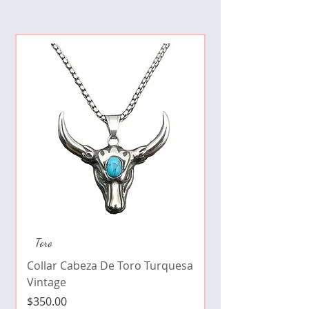
Collar de moda pe
Toro
cristales zirconia
Collar Cabeza De Toro Turquesa
Precio
$490.00
Vintage
Precio
$350.00