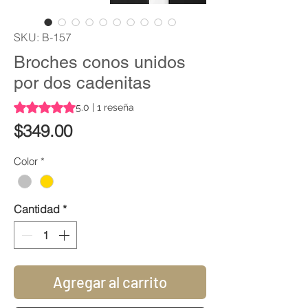
SKU: B-157
Broches conos unidos
por dos cadenitas
Según 1 reseña, la calificación es de 5.0 de 5 estrellas
5.0 | 1 reseña
Precio
$349.00
Color
*
Cantidad
*
Agregar al carrito