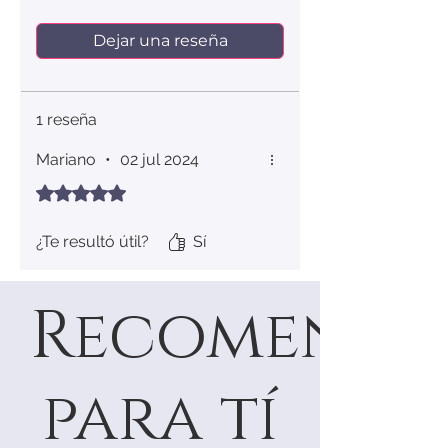
Dejar una reseña
1 reseña
Mariano
•
02 jul 2024
Obtuvo 5 de 5 estrellas.
¿Te resultó útil?
Sí
Recomenda
para tí