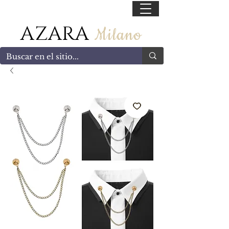
55 47169499
AZARA
Milano