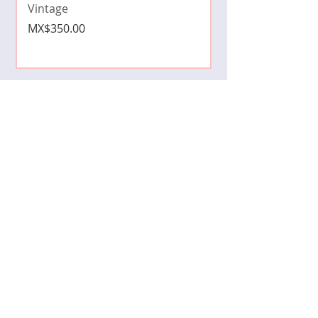
Price
MX$490.00
Vintage
Price
MX$350.00