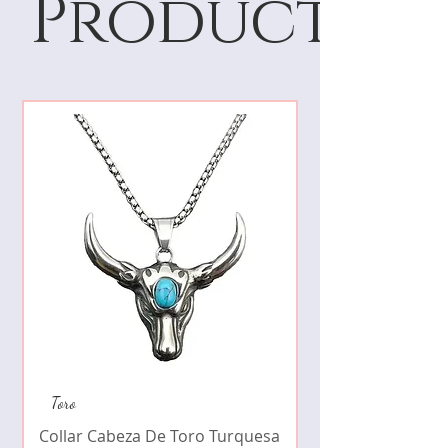
Products
Collar de moda pe
Toro
cristales zirconia
Collar Cabeza De Toro Turquesa