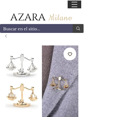
55 47169499
AZARA
Milano