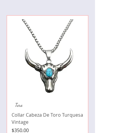
Collar de moda pe
Toro
cristales zirconia
Collar Cabeza De Toro Turquesa
Precio
$490.00
Vintage
Precio
$350.00