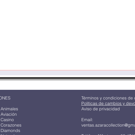
Quick View
ONES
Términos y condiciones de
Políticas de cambios y dev
 Animales
Aviso de privacidad
 Aviación
 Casino
Email:
 Corazones
ventas.azaracollection@gm
 Diamonds