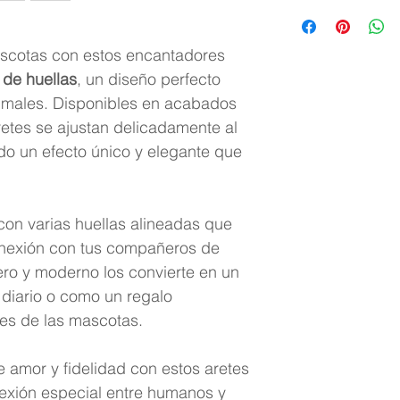
Materiales:
Meta
acabados en do
Diseño:
Trepado
ascotas con estos encantadores
Estilo:
Moderno, 
 de huellas
, un diseño perfecto
Tamaño:
Ligero
nimales. Disponibles en acabados
todo el día.
retes se ajustan delicadamente al
Ideal para:
Uso 
ndo un efecto único y elegante que
como un regalo
on varias huellas alineadas que
conexión con tus compañeros de
ero y moderno los convierte en un
 diario o como un regalo
tes de las mascotas.
e amor y fidelidad con estos aretes
exión especial entre humanos y