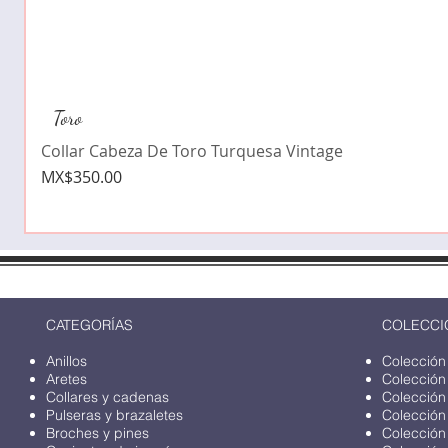
Toro
Collar Cabeza De Toro Turquesa Vintage
Price
MX$350.00
CATEGORÍAS
COLECCI
Anillos
Colección
Aretes
Colección
Collares y cadenas
Colección
Pulseras y brazaletes
Colección
Broches y pines
Colección