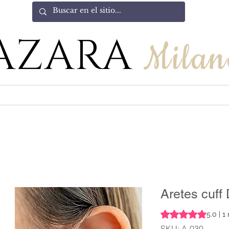
AZARA
Milan
Aretes cuff
Rating is 5.0 out o
5.0 | 1
SKU: A-030