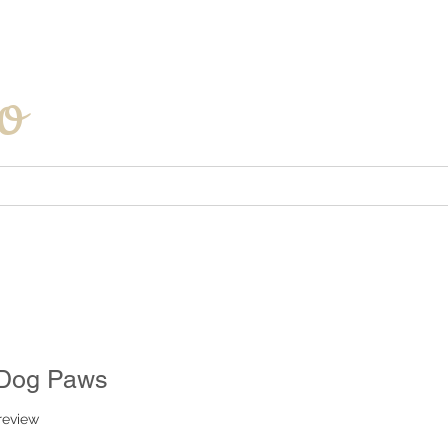
Iniciar sesión
o
 Dog Paws
f five stars based on 1 review
 review