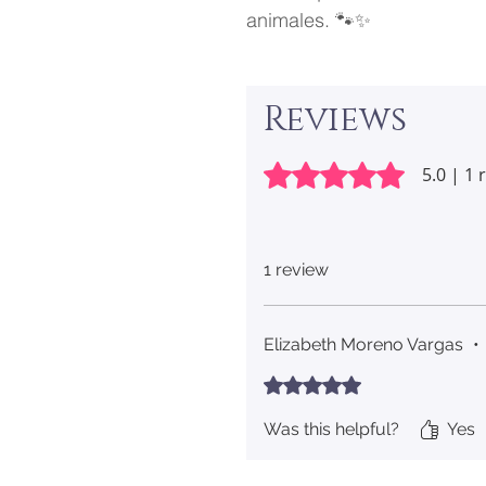
animales. 🐾✨
Reviews
Rated 5 out of 5 stars.
5.0 | 1 
1 review
Elizabeth Moreno Vargas
•
Rated 5 out of 5 stars.
Was this helpful?
Yes