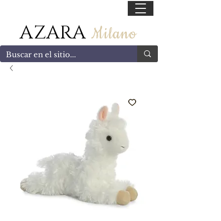
55 47169499
AZARA
Milano