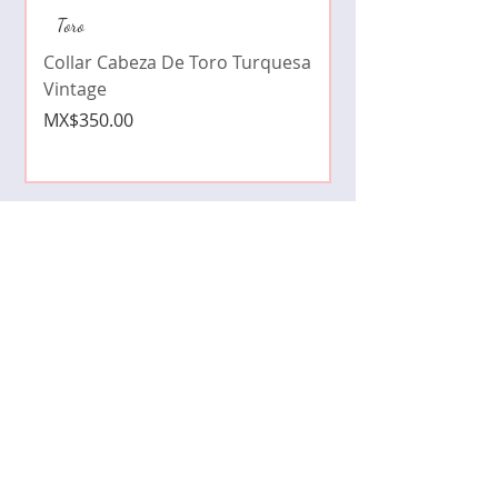
Collar de moda pe
Toro
cristales zirconia
Collar Cabeza De Toro Turquesa
Price
MX$490.00
Vintage
Price
MX$350.00