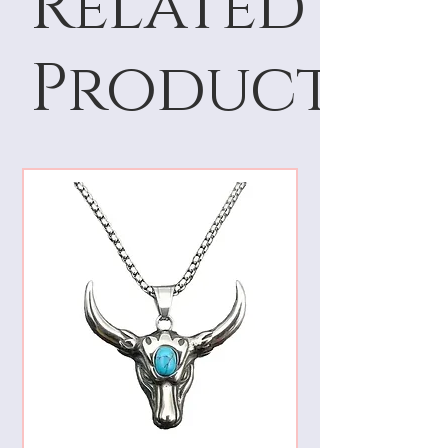
Related
Products