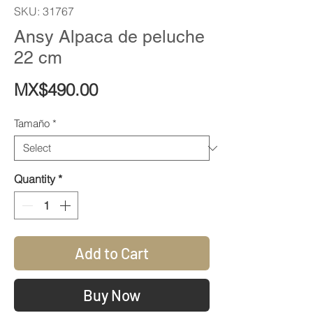
SKU: 31767
Ansy Alpaca de peluche
22 cm
Price
MX$490.00
Tamaño
*
Quantity
*
Add to Cart
Buy Now