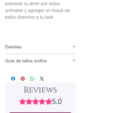
expresar tu amor por estos
animales y agregar un toque de
estilo distintivo a tu look.
Detalles
Laminado de plata/oro
Guía de tallas anillos
Talla ajustable (6-8)
Empaque: bolsita de terciopelo
Reviews
5.0
Rated 5 out of 5 stars.