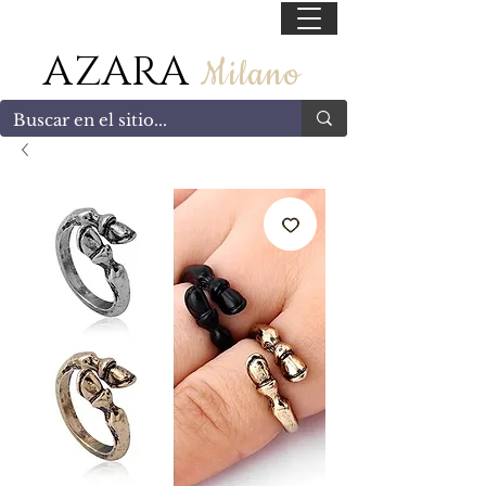
55 47169499
AZARA
Milano