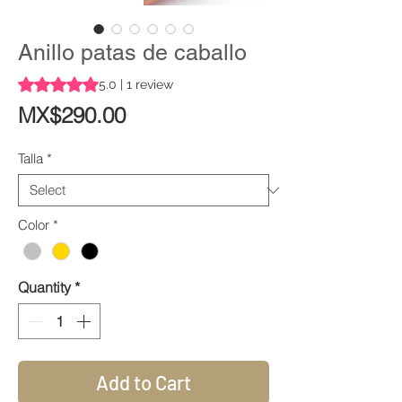
Anillo patas de caballo
Rating is 5.0 out of five stars based on 1 review
5.0 | 1 review
Price
MX$290.00
Talla
*
Color
*
Quantity
*
Add to Cart