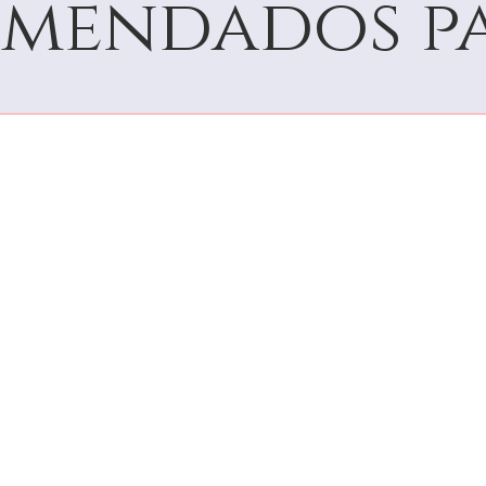
mendados pa
12