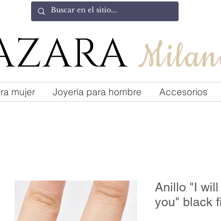
AZARA
Milan
ra mujer
Joyería para hombre
Accesorios
Anillo "I wi
you" black f