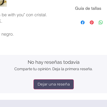
Guía de tallas
s be with you" con cristal.
Talla
K.
r negro.
5
6
7
No hay reseñas todavía
Comparte tu opinión. Deja la primera reseña.
8
9
Dejar una reseña
10
11