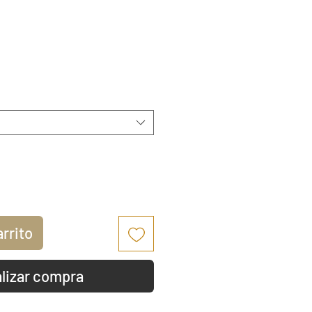
io
arrito
lizar compra