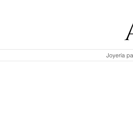
55 47169499
Joyería pa