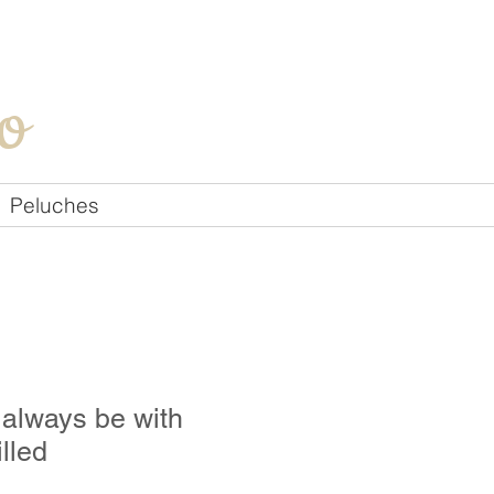
Iniciar sesión
o
Peluches
ll always be with
illed