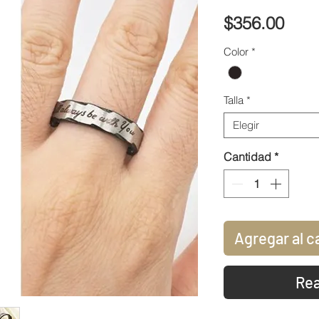
Prec
$356.00
Color
*
Talla
*
Elegir
Cantidad
*
Agregar al c
Rea