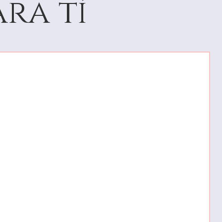
ra tí
67.2
21.4