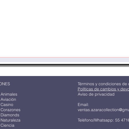
Vista rápida
ONES
Términos y condiciones de
Políticas de cambios y dev
 Animales
Aviso de privacidad
 Aviación
 Casino
Email:
 Corazones
ventas.azaracollection@gm
 Diamonds
 Naturaleza
Teléfono/Whatsapp: 55 471
 Ciencia