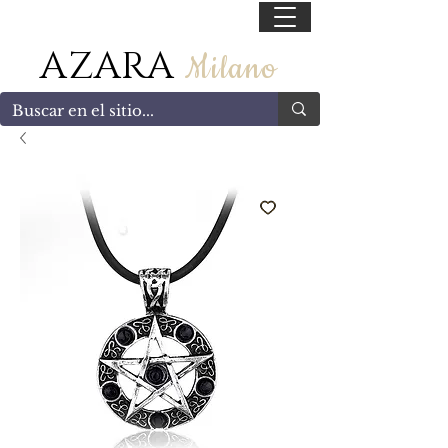
55 47169499
AZARA
Milano