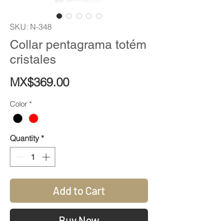
SKU: N-348
Collar pentagrama totém
cristales
Price
MX$369.00
Color
*
Quantity
*
Add to Cart
Buy Now