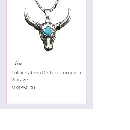
Collar de moda pe
Toro
cristales zirconia
Collar Cabeza De Toro Turquesa
Price
MX$490.00
Vintage
Price
MX$350.00