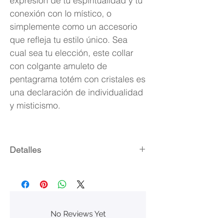
expresión de tu espiritualidad y tu
conexión con lo místico, o
simplemente como un accesorio
que refleja tu estilo único. Sea
cual sea tu elección, este collar
con colgante amuleto de
pentagrama totém con cristales es
una declaración de individualidad
y misticismo.
Detalles
Material: acero inoxidable
Medidas del colgante: 3.7 x 3.7 cm
Longitud del collar: 44 cm + 5 cm
extensible
No Reviews Yet
Peso total: 20.8 g