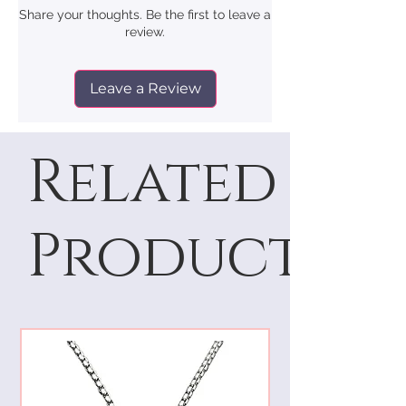
Share your thoughts. Be the first to leave a
review.
Leave a Review
Related
Products