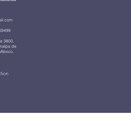
ail.com
69499
a 3800,
imalpa de
México,
tion