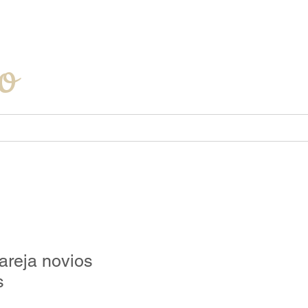
Iniciar sesión
o
pareja novios
s