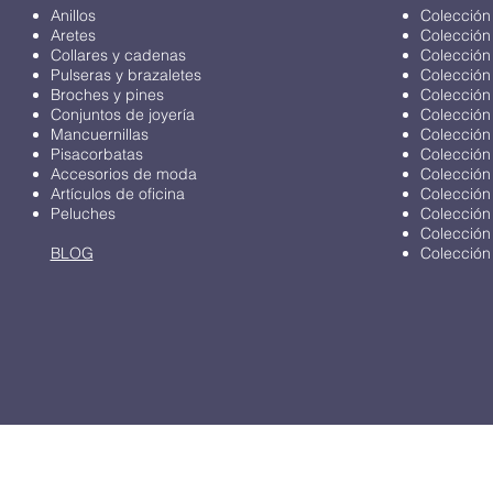
Anillos
Colección
Aretes
Colección
Collares y cadenas
Colección
Pulseras y brazaletes
Colección
Broches y pines
Colección
Conjuntos de joyería
Colección
Mancuernillas
Colección
Pisacorbatas
Colección
Accesorios de moda
Colección
Artículos de oficina
Colección
Peluches
Colección
Colección
BLOG
Colección 