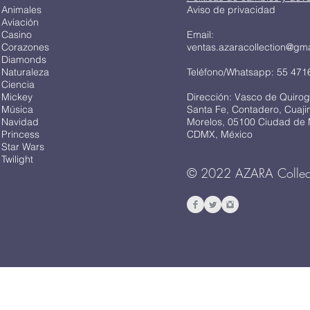
 Animales
Aviso de privacidad
 Aviación
 Casino
Email:
 Corazones
ventas.azaracollection@gm
 Diamonds
 Naturaleza
Teléfono/Whatsapp: 55 471
 Ciencia
 Mickey
Dirección: Vasco de Quirog
 Música
Santa Fe, Contadero, Cuaj
 Navidad
Morelos, 05100 Ciudad de 
 Princess
CDMX, México
 Star Wars
Twilight
© 2022 AZARA Collec