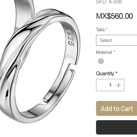
SKU: A-508
P
MX$560.00
Talla
*
Select
Material
*
Quantity
*
Add to Cart