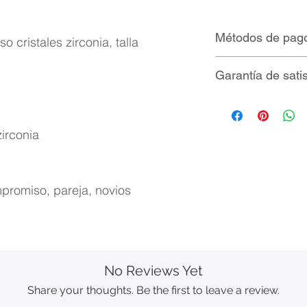
Métodos de pag
 cristales zirconia, talla
Tarjetas de créd
Garantía de sati
MercadoPago
Envío nacional GR
Nuestros producto
altos estándares d
zirconia
días naturales de 
de fabricación. Nu
técnico está a tus 
cualquier duda sob
promiso, pareja, novios
nuestra garantía d
No Reviews Yet
Share your thoughts. Be the first to leave a review.