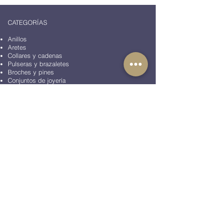
CATEGORÍAS
Anillos
Aretes
Collares y cadenas
Pulseras y brazaletes
Broches y pines
Conjuntos de joyería
Mancuernillas
Pisacorbatas
Accesorios de moda
Artículos de oficina
Peluches
BLOG
COLECCIONES
Colección Animales
Colección Aviación
Colección Casino