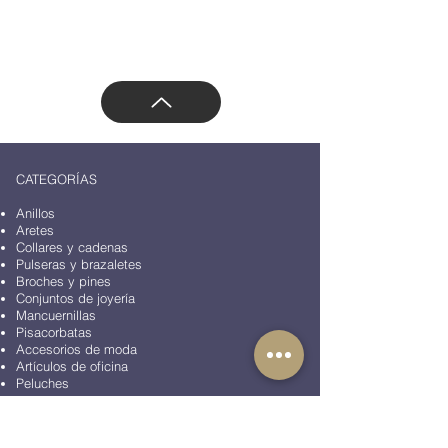
Dirección: Vasco de Quiroga 3800, Santa Fe,
Contadero, Cuajimalpa de Morelos, 05100
Ciudad de México, CDMX, México
CATEGORÍAS
Anillos
Aretes
Collares y cadenas
Pulseras y brazaletes
Broches y pines
Conjuntos de joyería
Mancuernillas
Pisacorbatas
Accesorios de moda
Artículos de oficina
Peluches
BLOG