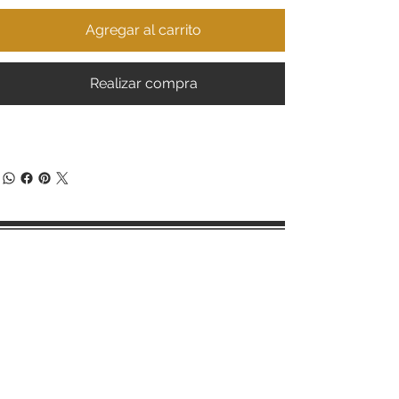
Agregar al carrito
Realizar compra
Términos y condiciones de compra
Políticas de cambios y devoluciones
Aviso de privacidad
Email:
ventas.azaracollection@gmail.com
Teléfono/Whatsapp: 55 47169499