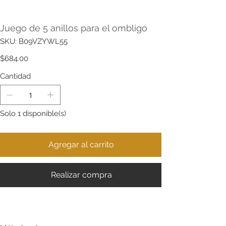
Juego de 5 anillos para el ombligo
SKU
SKU:
B09VZYWL55
B09VZYWL55
Precio
$684.00
Cantidad
Solo 1 disponible(s)
Agregar al carrito
Realizar compra