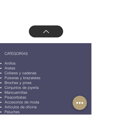
Dirección: Vasco de Quiroga 3800, Santa Fe,
Contadero, Cuajimalpa de Morelos, 05100
Ciudad de México, CDMX, México
CATEGORÍAS
Anillos
Aretes
Collares y cadenas
Pulseras y brazaletes
Broches y pines
Conjuntos de joyería
Mancuernillas
Pisacorbatas
Accesorios de moda
Artículos de oficina
Peluches
BLOG