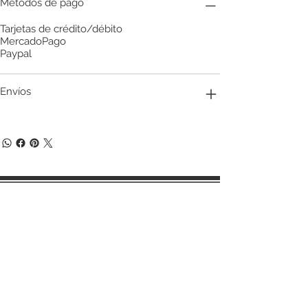
Métodos de pago
Tarjetas de crédito/débito
MercadoPago
Paypal
Envíos
Términos y condiciones de compra
Políticas de cambios y devoluciones
Aviso de privacidad
Email:
ventas.azaracollection@gmail.com
Teléfono/Whatsapp: 55 47169499