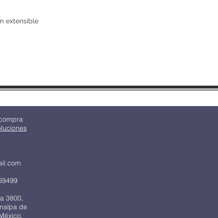
m extensible
 compra
oluciones
ail.com
69499
a 3800,
imalpa de
México,