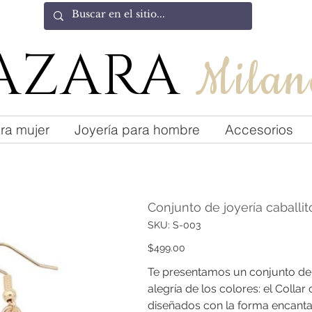
AZARA
Milan
ra mujer
Joyería para hombre
Accesorios
Conjunto de joyería caballi
SKU
SKU:
S-003
S-
003
Precio
$499.00
Te presentamos un conjunto de j
alegría de los colores: el Collar
diseñados con la forma encantad