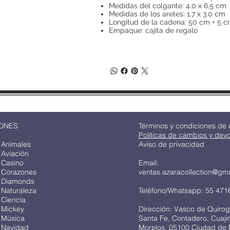
Medidas del colgante: 4.0 x 6.5 cm
Medidas de los aretes: 1.7 x 3.0 cm
Longitud de la cadena: 50 cm + 5 c
Empaque: cajita de regalo
ONES
Términos y condiciones de
Políticas de cambios y dev
 Animales
Aviso de privacidad
 Aviación
 Casino
Email:
 Corazones
ventas.azaracollection@gm
 Diamonds
 Naturaleza
Teléfono/Whatsapp: 55 471
 Ciencia
 Mickey
Dirección: Vasco de Quirog
 Música
Santa Fe, Contadero, Cuaj
 Navidad
Morelos, 05100 Ciudad de 