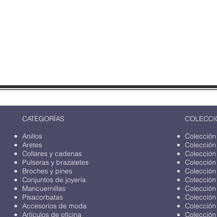
CATEGORÍAS
COLECCI
Anillos
Colección
Aretes
Colección
Collares y cadenas
Colección
Pulseras y brazaletes
Colección
Broches y pines
Colección
Conjuntos de joyería
Colección
Mancuernillas
Colección
Pisacorbatas
Colección
Accesorios de moda
Colección
Artículos de oficina
Colección