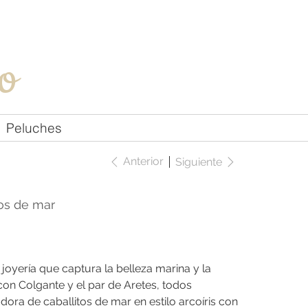
Iniciar sesión
o
Peluches
Anterior
Siguiente
tos de mar
oyería que captura la belleza marina y la
 con Colgante y el par de Aretes, todos
ora de caballitos de mar en estilo arcoíris con