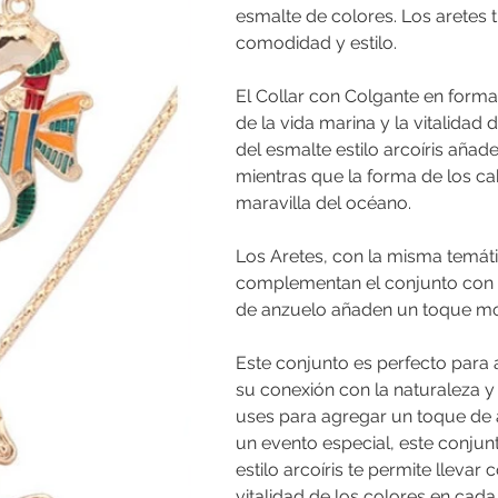
esmalte de colores. Los aretes 
comodidad y estilo.
El Collar con Colgante en forma
de la vida marina y la vitalidad d
del esmalte estilo arcoíris añad
mientras que la forma de los cab
maravilla del océano.
Los Aretes, con la misma temátic
complementan el conjunto con u
de anzuelo añaden un toque mod
Este conjunto es perfecto para
su conexión con la naturaleza y
uses para agregar un toque de a
un evento especial, este conjunt
estilo arcoíris te permite llevar
vitalidad de los colores en ca