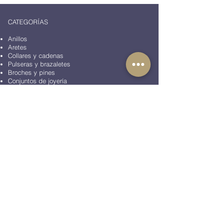
CATEGORÍAS
Anillos
Aretes
Collares y cadenas
Pulseras y brazaletes
Broches y pines
Conjuntos de joyería
Mancuernillas
Pisacorbatas
Accesorios de moda
Artículos de oficina
Peluches
BLOG
COLECCIONES
Colección Animales
Colección Aviación
Colección Casino