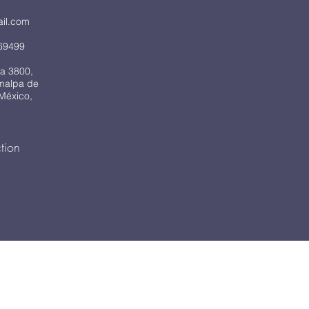
ail.com
69499
a 3800,
imalpa de
México,
tion