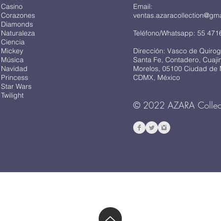
 Casino
Email:
 Corazones
ventas.azaracollection@gm
 Diamonds
 Naturaleza
Teléfono/Whatsapp: 55 471
 Ciencia
 Mickey
Dirección: Vasco de Quirog
 Música
Santa Fe, Contadero, Cuaj
 Navidad
Morelos, 05100 Ciudad de 
 Princess
CDMX, México
 Star Wars
Twilight
© 2022 AZARA Collec