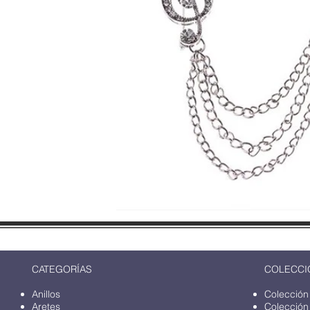
CATEGORÍAS
COLECCI
Anillos
Colección
Aretes
Colección