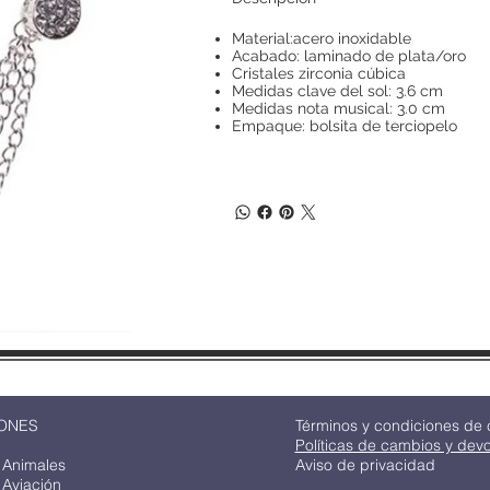
Material:acero inoxidable
Acabado: laminado de plata/oro
Cristales zirconia cúbica
Medidas clave del sol: 3.6 cm
Medidas nota musical: 3.0 cm
Empaque: bolsita de terciopelo
ONES
Términos y condiciones de
Políticas de cambios y dev
 Animales
Aviso de privacidad
 Aviación