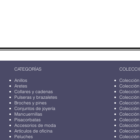
CATEGORÍAS
COLECCI
Anillos
Colección
Aretes
Colección
Collares y cadenas
Colección
Pulseras y brazaletes
Colección
Broches y pines
Colección
Conjuntos de joyería
Colección
Mancuernillas
Colección
Pisacorbatas
Colección
Accesorios de moda
Colección
Artículos de oficina
Colección
Peluches
Colección