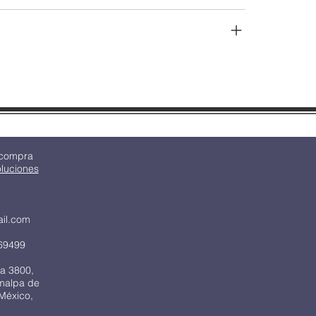
 compra
oluciones
ail.com
69499
a 3800,
imalpa de
México,