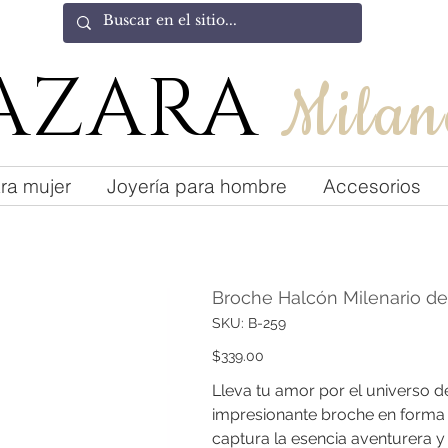
AZARA
Milan
ra mujer
Joyería para hombre
Accesorios
Broche Halcón Milenario de
SKU
SKU:
B-259
B-
259
Precio
$339.00
Lleva tu amor por el universo d
impresionante broche en forma 
captura la esencia aventurera y 