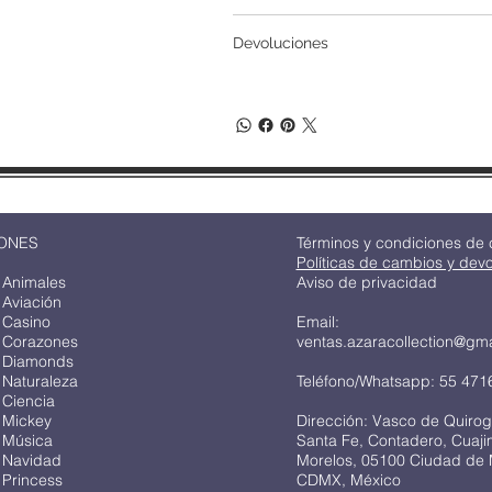
Devoluciones
ONES
Términos y condiciones de
Políticas de cambios y dev
 Animales
Aviso de privacidad
 Aviación
 Casino
Email:
 Corazones
ventas.azaracollection@gm
 Diamonds
 Naturaleza
Teléfono/Whatsapp: 55 471
 Ciencia
 Mickey
Dirección: Vasco de Quirog
 Música
Santa Fe, Contadero, Cuaj
 Navidad
Morelos, 05100 Ciudad de 
 Princess
CDMX, México