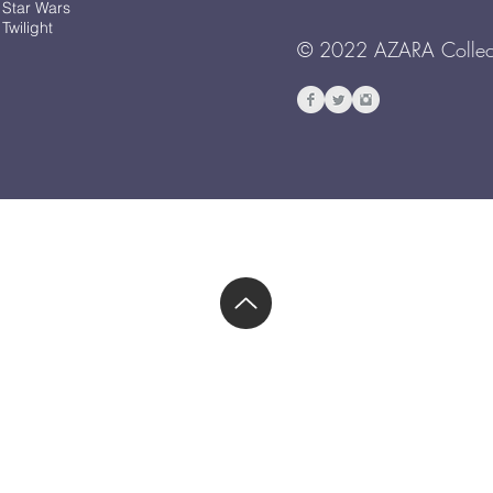
 Star Wars
Twilight
© 2022 AZARA Collec