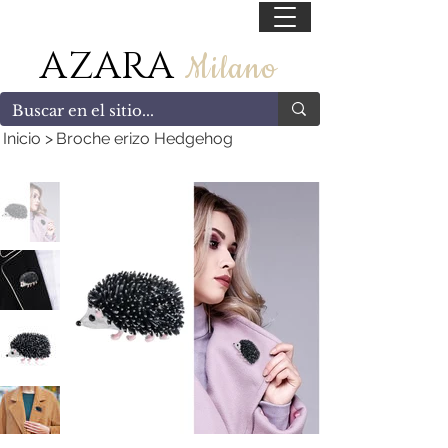
55 47169499
AZARA
Milano
Inicio
>
Broche erizo Hedgehog