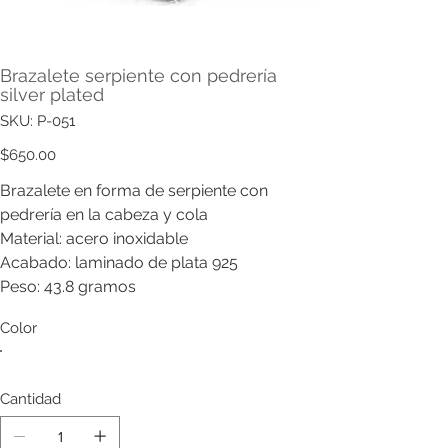
Brazalete serpiente con pedrería
silver plated
SKU
SKU:
P-051
P-
051
Precio
$650.00
Brazalete en forma de serpiente con
pedrería en la cabeza y cola
Material: acero inoxidable
Acabado: laminado de plata 925
Peso: 43.8 gramos
Color
Cantidad