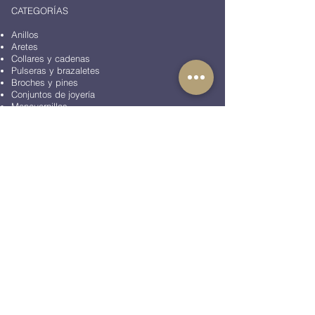
CATEGORÍAS
Anillos
Aretes
Collares y cadenas
Pulseras y brazaletes
Broches y pines
Conjuntos de joyería
Mancuernillas
Pisacorbatas
Accesorios de moda
Artículos de oficina
Peluches
BLOG
COLECCIONES
Colección Animales
Colección Aviación
Colección Casino
Colección Corazones
Colección Diamonds