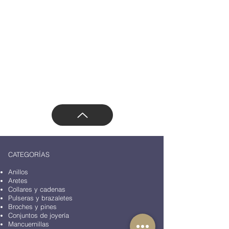
Aviso de privacidad
Email:
ventas.azaracollection@gmail.com
Teléfono/Whatsapp: 55 47169499
Dirección: Vasco de Quiroga 3800, Santa Fe,
Contadero, Cuajimalpa de Morelos, 05100
Ciudad de México, CDMX, México
CATEGORÍAS
Anillos
Aretes
Collares y cadenas
Pulseras y brazaletes
Broches y pines
Conjuntos de joyería
Mancuernillas