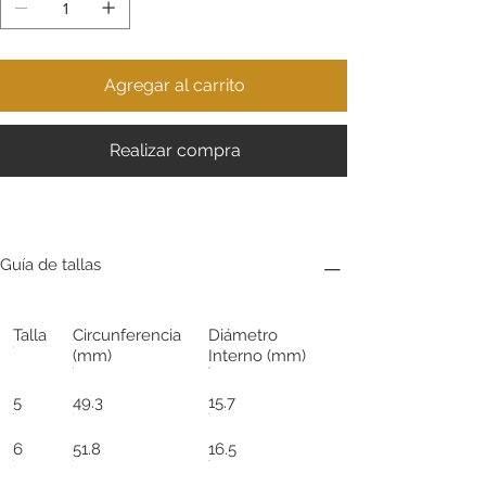
Agregar al carrito
Realizar compra
Guía de tallas
Talla
Circunferencia
Diámetro
(mm)
Interno (mm)
5
49.3
15.7
6
51.8
16.5