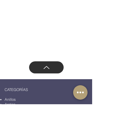
Políticas de cambios y devoluciones
Aviso de privacidad
Email:
ventas.azaracollection@gmail.com
Teléfono/Whatsapp: 55 47169499
Dirección: Vasco de Quiroga 3800, Santa Fe,
Contadero, Cuajimalpa de Morelos, 05100
Ciudad de México, CDMX, México
CATEGORÍAS
Anillos
Aretes
Collares y cadenas
Pulseras y brazaletes
Broches y pines
Conjuntos de joyería
Mancuernillas