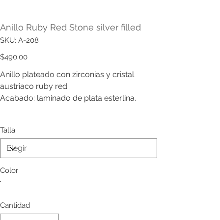
Anillo Ruby Red Stone silver filled
SKU
SKU:
A-208
A-
208
Precio
$490.00
Anillo plateado con zirconias y cristal
austriaco ruby red.
Acabado: laminado de plata esterlina.
Talla
Color
Cantidad