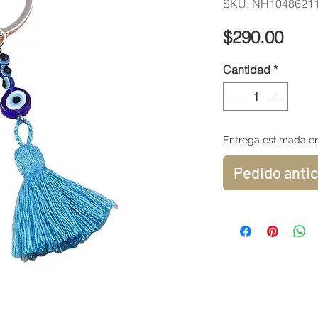
SKU: NH1048621
Prec
$290.00
Cantidad
*
Entrega estimada en
Pedido anti