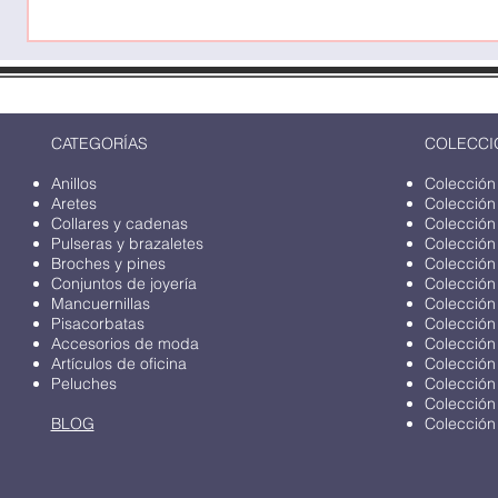
CATEGORÍAS
COLECCI
Anillos
Colección
Aretes
Colección
Collares y cadenas
Colección
Pulseras y brazaletes
Colección
Broches y pines
Colección
Conjuntos de joyería
Colección
Mancuernillas
Colección
Pisacorbatas
Colección
Accesorios de moda
Colección
Artículos de oficina
Colección
Peluches
Colección
Colección
BLOG
Colección 