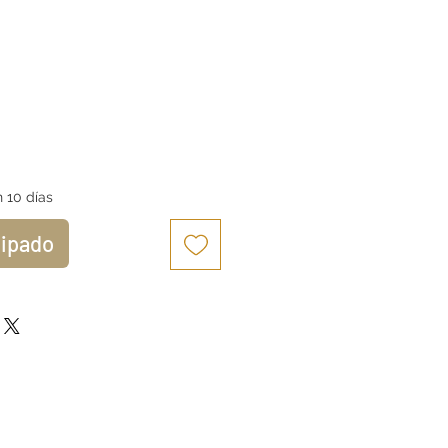
1
io
 10 días
cipado