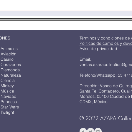
ONES
Términos y condiciones de
Políticas de cambios y dev
 Animales
Aviso de privacidad
 Aviación
 Casino
Email:
 Corazones
ventas.azaracollection@gm
 Diamonds
 Naturaleza
Teléfono/Whatsapp: 55 471
 Ciencia
 Mickey
Dirección: Vasco de Quirog
 Música
Santa Fe, Contadero, Cuaj
 Navidad
Morelos, 05100 Ciudad de 
 Princess
CDMX, México
 Star Wars
Twilight
© 2022 AZARA Collec