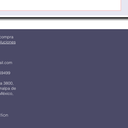
 compra
oluciones
ail.com
69499
a 3800,
imalpa de
México,
tion