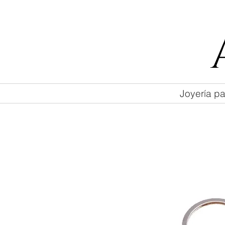
55 47169499
Joyería pa