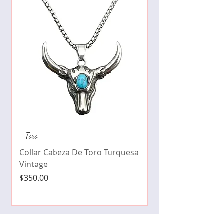
Collar de moda pe
Toro
cristales zirconia
Collar Cabeza De Toro Turquesa
Precio
$490.00
Vintage
Precio
$350.00