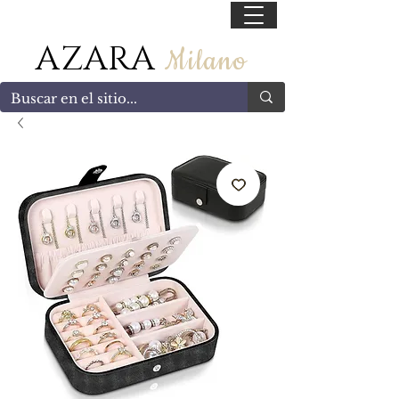
55 47169499
AZARA
Milano