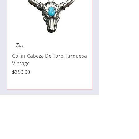
Collar de moda pe
Toro
cristales zirconia
Collar Cabeza De Toro Turquesa
Precio
$490.00
Vintage
Precio
$350.00