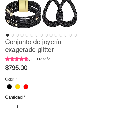
Conjunto de joyería
exagerado glitter
Según 1 reseña, la calificación es de 5.0 de 5 estrellas
5.0 | 1 reseña
Precio
$795.00
Color
*
Cantidad
*