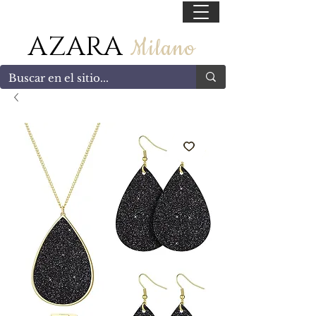
55 47169499
AZARA
Milano