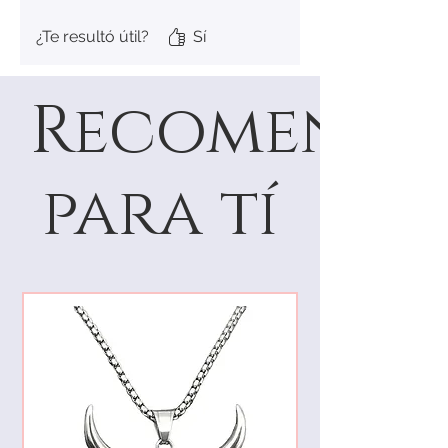
¿Te resultó útil?
Sí
Recomenda
para tí