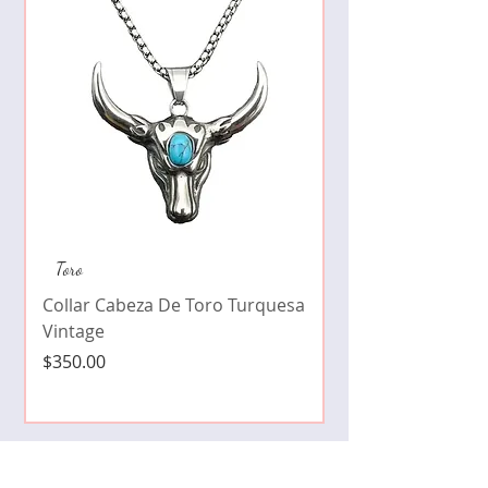
Collar de moda pe
Toro
cristales zirconia
Collar Cabeza De Toro Turquesa
Precio
$490.00
Vintage
Precio
$350.00