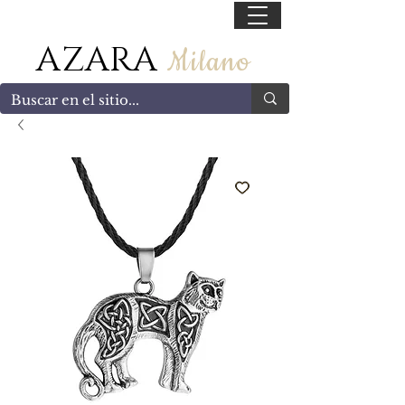
55 47169499
AZARA
Milano