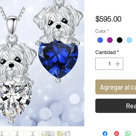
Prec
$595.00
Color
*
Cantidad
*
Agregar al c
Rea