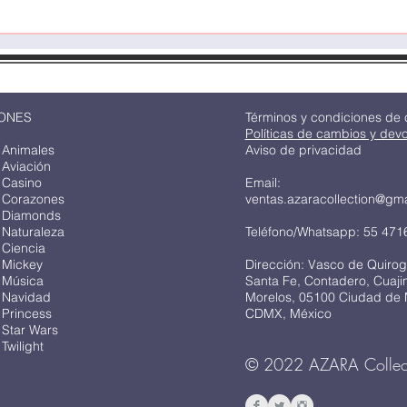
ONES
Términos y condiciones de
Políticas de cambios y dev
 Animales
Aviso de privacidad
 Aviación
 Casino
Email:
 Corazones
ventas.azaracollection@gm
 Diamonds
 Naturaleza
Teléfono/Whatsapp: 55 471
 Ciencia
 Mickey
Dirección: Vasco de Quirog
 Música
Santa Fe, Contadero, Cuaj
 Navidad
Morelos, 05100 Ciudad de 
 Princess
CDMX, México
 Star Wars
Twilight
© 2022 AZARA Collec