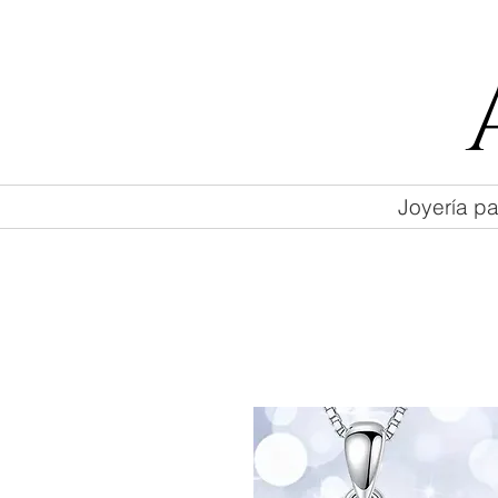
55 47169499
Joyería pa