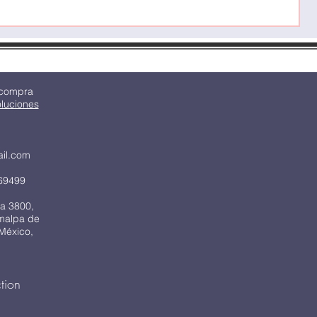
 compra
oluciones
ail.com
69499
a 3800,
imalpa de
México,
tion