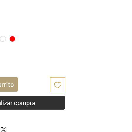
io
arrito
lizar compra