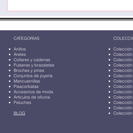
CATEGORÍAS
COLECCI
Anillos
Colección
Aretes
Colección
Collares y cadenas
Colección
Pulseras y brazaletes
Colección
Broches y pines
Colección
Conjuntos de joyería
Colección
Mancuernillas
Colección
Pisacorbatas
Colección
Accesorios de moda
Colección
Artículos de oficina
Colección
Peluches
Colección
Colección
BLOG
Colección 