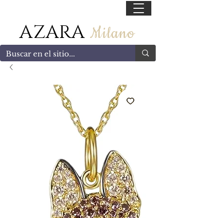
55 47169499
AZARA
Milano