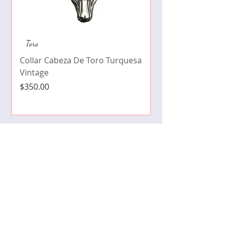
Collar de moda pe
Toro
cristales zirconia
Collar Cabeza De Toro Turquesa
Precio
$490.00
Vintage
Precio
$350.00