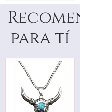
Recomenda
para tí