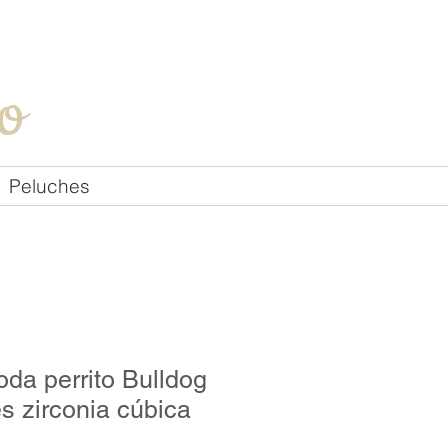
Iniciar sesión
o
Peluches
oda perrito Bulldog
es zirconia cúbica