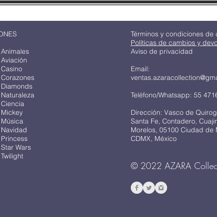
ONES
Términos y condiciones de
Políticas de cambios y dev
 Animales
Aviso de privacidad
 Aviación
 Casino
Email:
 Corazones
ventas.azaracollection@gm
 Diamonds
 Naturaleza
Teléfono/Whatsapp: 55 471
 Ciencia
 Mickey
Dirección: Vasco de Quirog
 Música
Santa Fe, Contadero, Cuaj
 Navidad
Morelos, 05100 Ciudad de 
 Princess
CDMX, México
 Star Wars
Twilight
© 2022 AZARA Collec