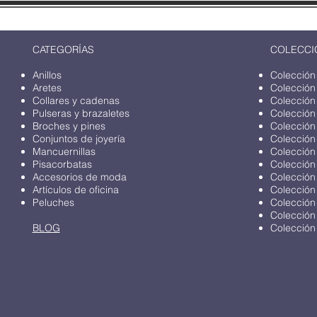
CATEGORÍAS
COLECCI
Anillos
Colección
Aretes
Colección
Collares y cadenas
Colección
Pulseras y brazaletes
Colección
Broches y pines
Colección
Conjuntos de joyería
Colección
Mancuernillas
Colección
Pisacorbatas
Colección
Accesorios de moda
Colección
Artículos de oficina
Colección
Peluches
Colección
Colección
BLOG
Colección 