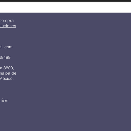
 compra
oluciones
ail.com
69499
a 3800,
imalpa de
México,
tion