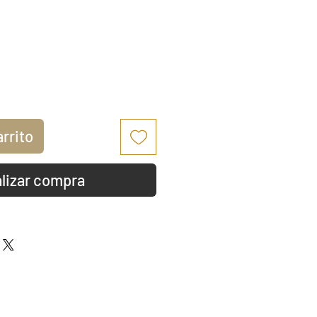
io
arrito
lizar compra