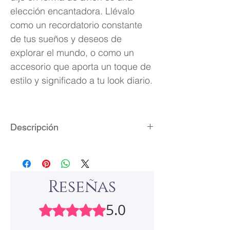
elección encantadora. Llévalo
como un recordatorio constante
de tus sueños y deseos de
explorar el mundo, o como un
accesorio que aporta un toque de
estilo y significado a tu look diario.
Descripción
Material: aleación metálica
Acabado: laminado de plata/oro
Medidas del dije: 1.6 x 1.7 cm
Reseñas
Longitud de la cadena: 46 cm + 5
cm extensible
5.0
Obtuvo 5 de 5 estrellas.
Peso aproximado: 4 gramos