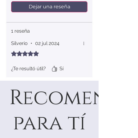
Dejar una reseña
1 reseña
Silverio
•
02 jul 2024
Obtuvo 5 de 5 estrellas.
¿Te resultó útil?
Sí
Recomenda
para tí