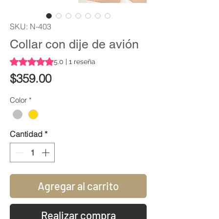
SKU: N-403
Collar con dije de avión
Según 1 reseña, la calificación es de 5.0 de 5 estrellas
5.0 | 1 reseña
Precio
$359.00
Color
*
Cantidad
*
Agregar al carrito
Realizar compra