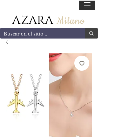
55 47169499
AZARA
Milano