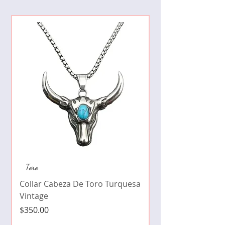
Collar de moda pe
Toro
cristales zirconia
Collar Cabeza De Toro Turquesa
Precio
$490.00
Vintage
Precio
$350.00