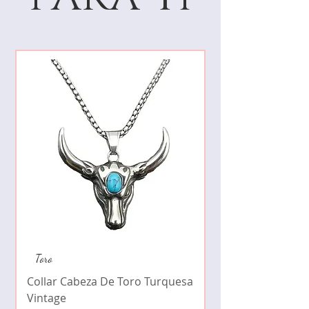
Collar de moda pe
Toro
cristales zirconia
Collar Cabeza De Toro Turquesa
Precio
$490.00
Vintage