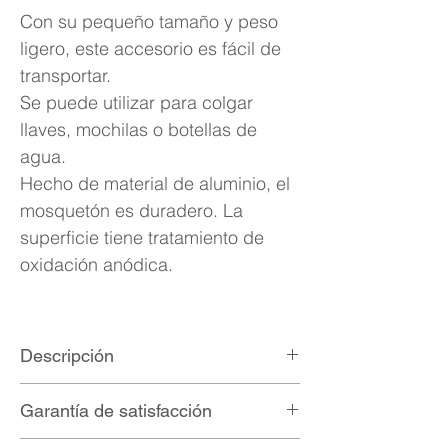
Con su pequeño tamaño y peso
ligero, este accesorio es fácil de
transportar.
Se puede utilizar para colgar
llaves, mochilas o botellas de
agua.
Hecho de material de aluminio, el
mosquetón es duradero. La
superficie tiene tratamiento de
oxidación anódica.
Descripción
Material: aluminio
Garantía de satisfacción
Medidas: 6 x 4.2