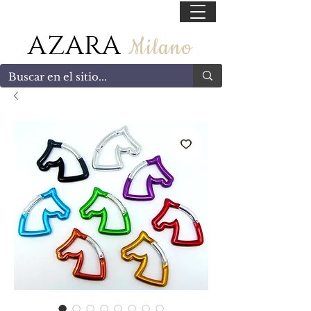
55 47169499
AZARA
Milano