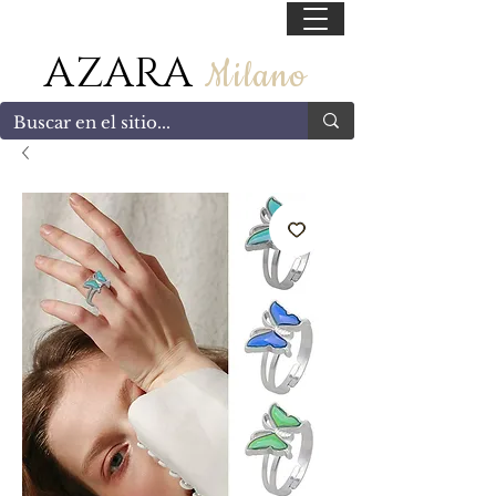
55 47169499
AZARA
Milano