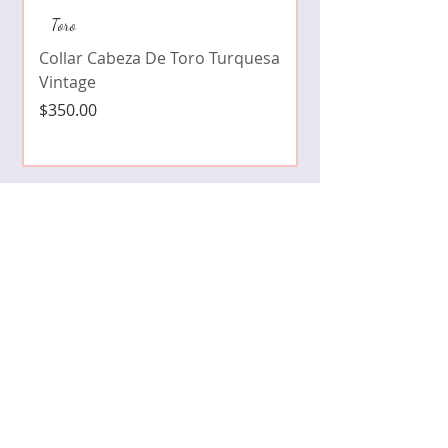
Collar de moda pe
Toro
cristales zirconia
Collar Cabeza De Toro Turquesa
Precio
$490.00
Vintage
Precio
$350.00