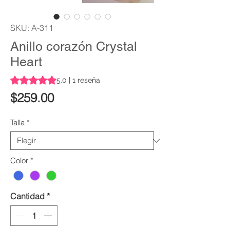
SKU: A-311
Anillo corazón Crystal
Heart
Según 1 reseña, la calificación es de 5.0 de 5 estrellas
5.0 | 1 reseña
Precio
$259.00
Talla
*
Color
*
Cantidad
*