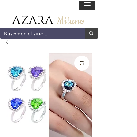
55 47169499
AZARA
Milano