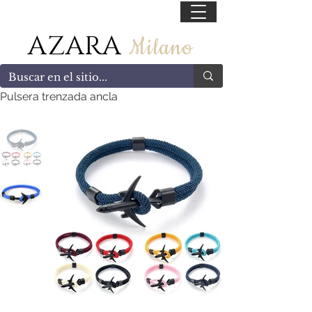
55 47169499
AZARA
Milano
Pulsera trenzada ancla