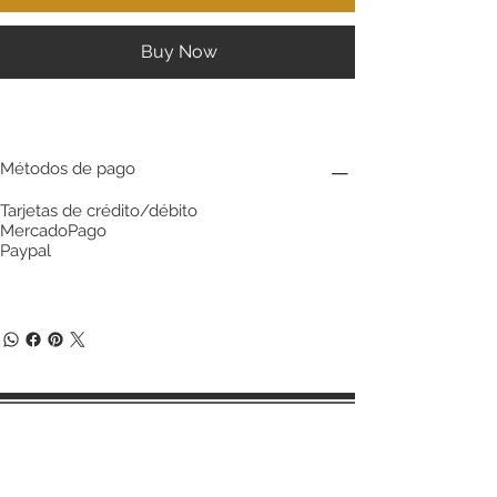
Buy Now
Métodos de pago
Tarjetas de crédito/débito
MercadoPago
Paypal
Términos y condiciones de compra
Políticas de cambios y devoluciones
Aviso de privacidad