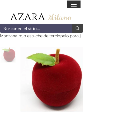
55 47169499
AZARA
Milano
Manzana rojo estuche de terciopelo para joyería