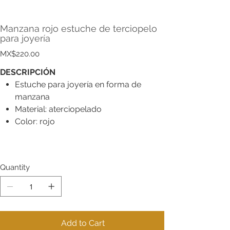
Manzana rojo estuche de terciopelo
para joyería
Price
MX$220.00
DESCRIPCIÓN
Estuche para joyería en forma de
manzana
Material: aterciopelado
Color: rojo
Quantity
Add to Cart