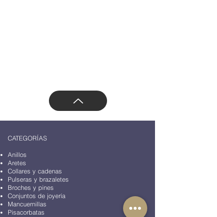
Email:
ventas.azaracollection@gmail.com
Teléfono/Whatsapp: 55 47169499
Dirección: Vasco de Quiroga 3800, Santa Fe,
Contadero, Cuajimalpa de Morelos, 05100
Ciudad de México, CDMX, México
CATEGORÍAS
Anillos
Aretes
Collares y cadenas
Pulseras y brazaletes
Broches y pines
Conjuntos de joyería
Mancuernillas
Pisacorbatas