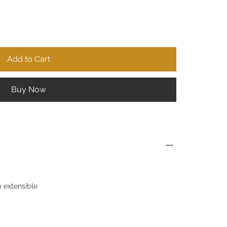
Add to Cart
Buy Now
 extensible