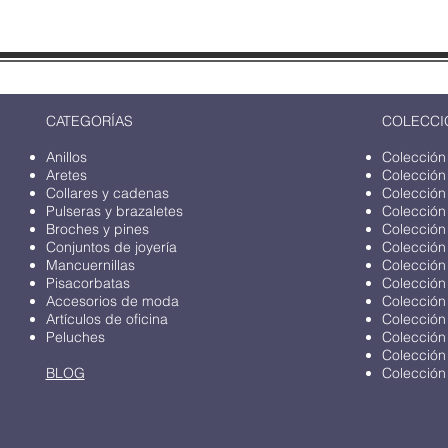
CATEGORÍAS
COLECCI
Anillos
Colección
Aretes
Colección
Collares y cadenas
Colección
Pulseras y brazaletes
Colección
Broches y pines
Colección
Conjuntos de joyería
Colección
Mancuernillas
Colección
Pisacorbatas
Colección
Accesorios de moda
Colección
Artículos de oficina
Colección
Peluches
Colección
Colección
BLOG
Colección 