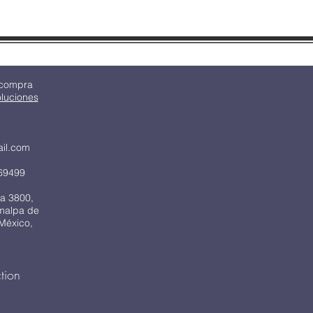
 compra
oluciones
ail.com
69499
a 3800,
imalpa de
México,
tion