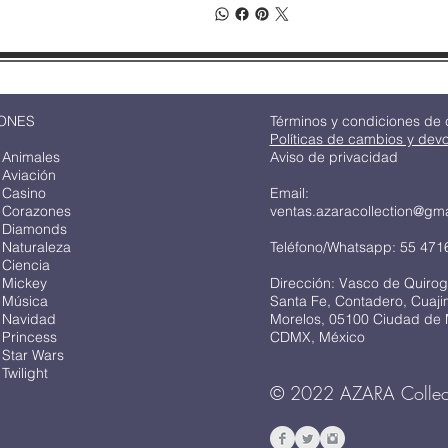
ONES
Términos y condiciones de
Políticas de cambios y dev
 Animales
Aviso de privacidad
 Aviación
 Casino
Email:
 Corazones
ventas.azaracollection@gm
 Diamonds
 Naturaleza
Teléfono/Whatsapp: 55 471
 Ciencia
 Mickey
Dirección: Vasco de Quirog
 Música
Santa Fe, Contadero, Cuaj
 Navidad
Morelos, 05100 Ciudad de 
 Princess
CDMX, México
 Star Wars
Twilight
© 2022 AZARA Collec