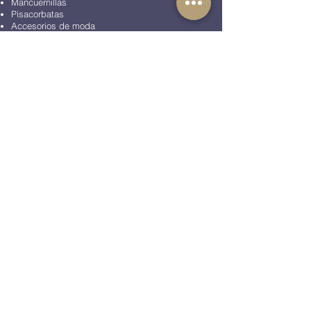
Mancuernillas
Pisacorbatas
Accesorios de moda
Artículos de oficina
Peluches
BLOG
COLECCIONES
Colección Animales
Colección Aviación
Colección Casino
Colección Corazones
Colección Diamonds
Colección Naturaleza
Colección Ciencia
Colección Mickey
Colección Música
Colección Navidad
Colección Princess
Colección Star Wars
Colección Twilight