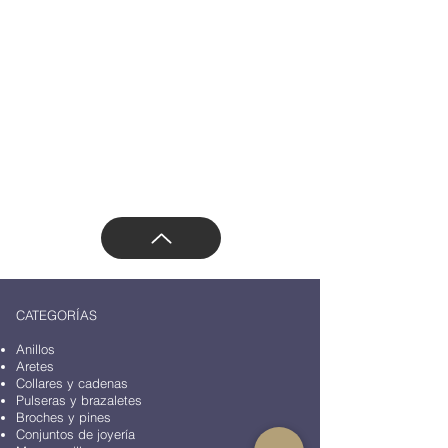
Políticas de cambios y devoluciones
Aviso de privacidad
Email:
ventas.azaracollection@gmail.com
Teléfono/Whatsapp: 55 47169499
Dirección: Vasco de Quiroga 3800, Santa Fe,
Contadero, Cuajimalpa de Morelos, 05100
Ciudad de México, CDMX, México
CATEGORÍAS
Anillos
Aretes
Collares y cadenas
Pulseras y brazaletes
Broches y pines
Conjuntos de joyería