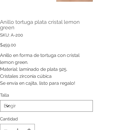
Anillo tortuga plata cristal lemon
green
SKU
SKU:
A-200
A-
200
Precio
$459.00
Anillo en forma de tortuga con cristal
lemon green.
Material: laminado de plata 925.
Cristales zirconia cúbica
Se envía en cajita, listo para regalo!
Talla
Cantidad