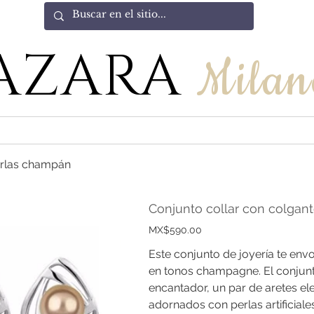
AZARA
Milan
perlas champán
Conjunto collar con colgant
Price
MX$590.00
Este conjunto de joyería te envo
en tonos champagne. El conjunt
encantador, un par de aretes ele
adornados con perlas artificial