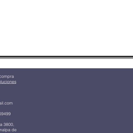
 compra
oluciones
ail.com
69499
a 3800,
imalpa de