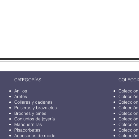
CATEGORÍAS
COLECCI
Anillos
Colección
Aretes
Colección
Collares y cadenas
Colección
Pulseras y brazaletes
Colección
Broches y pines
Colección
Conjuntos de joyería
Colección
Mancuernillas
Colección
Pisacorbatas
Colección
Accesorios de moda
Colección