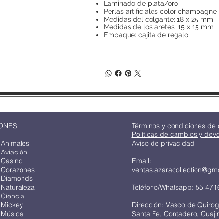
Laminado de plata/oro
Perlas artificiales color champagne
Medidas del colgante: 18 x 25 mm
Medidas de los aretes: 15 x 15 mm
Empaque: cajita de regalo
ONES
Términos y condiciones de
Políticas de cambios y dev
 Animales
Aviso de privacidad
 Aviación
 Casino
Email:
 Corazones
ventas.azaracollection@gm
 Diamonds
 Naturaleza
Teléfono/Whatsapp: 55 471
 Ciencia
 Mickey
Dirección: Vasco de Quirog
 Música
Santa Fe, Contadero, Cuaj