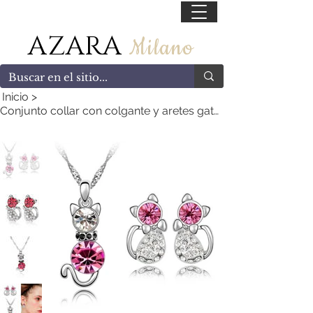
55 47169499
AZARA
Milano
Inicio
>
Conjunto collar con colgante y aretes gato zirconia cúbica