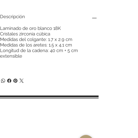
Descripción
Laminado de oro blanco 18K
Cristales zirconia cúbica
Medidas del colgante: 1.7 x 2.9 cm
Medidas de los aretes: 1.5 x 4.1 cm
Longitud de la cadena: 40 cm + 5 cm
extensible
Términos y condiciones de compra
Políticas de cambios y devoluciones
Aviso de privacidad
Email:
ventas.azaracollection@gmail.com