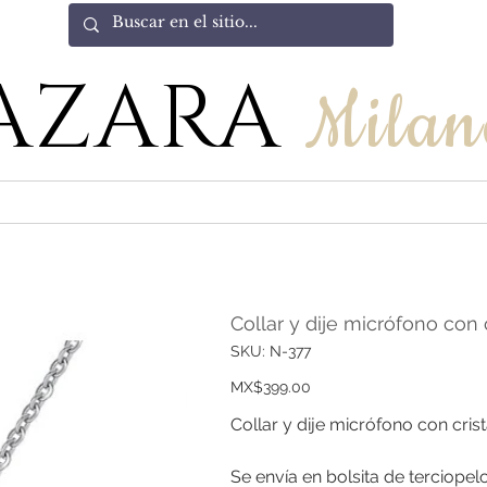
AZARA
Milan
Collar y dije micrófono con c
SKU
SKU:
N-377
N-
377
Price
MX$399.00
Collar y dije micrófono con crista
Se envía en bolsita de terciopelo