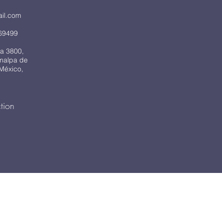
ail.com
69499
a 3800,
imalpa de
México,
tion