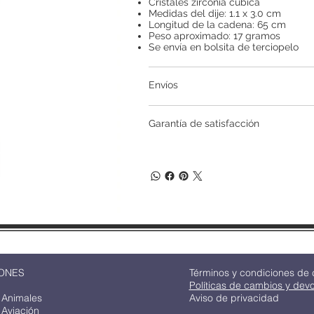
Cristales zirconia cúbica
Medidas del dije: 1.1 x 3.0 cm
Longitud de la cadena: 65 cm
Peso aproximado: 17 gramos
Se envía en bolsita de terciopelo
Envíos
Garantía de satisfacción
ONES
Términos y condiciones de
Políticas de cambios y dev
 Animales
Aviso de privacidad
 Aviación