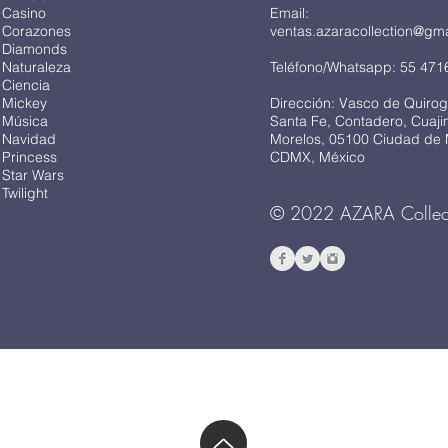
 Casino
Email:
 Corazones
ventas.azaracollection@gm
 Diamonds
 Naturaleza
Teléfono/Whatsapp: 55 471
 Ciencia
 Mickey
Dirección: Vasco de Quirog
 Música
Santa Fe, Contadero, Cuaj
 Navidad
Morelos, 05100 Ciudad de 
 Princess
CDMX, México
 Star Wars
Twilight
© 2022 AZARA Collec