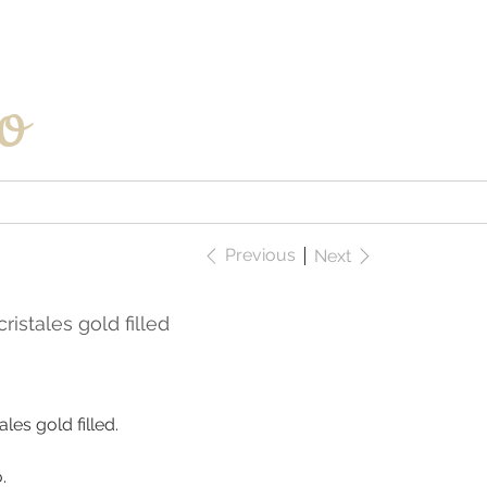
Iniciar sesión
o
Previous
Next
ristales gold filled
les gold filled.
.