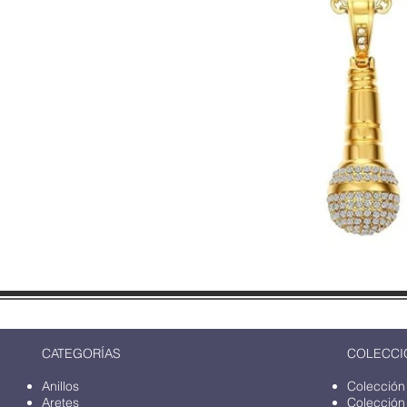
CATEGORÍAS
COLECCI
Anillos
Colección
Aretes
Colección