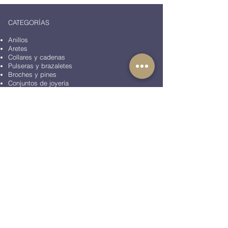
CATEGORÍAS
Anillos
Aretes
Collares y cadenas
Pulseras y brazaletes
Broches y pines
Conjuntos de joyería
Mancuernillas
Pisacorbatas
Accesorios de moda
Artículos de oficina
Peluches
BLOG
COLECCIONES
Colección Animales
Colección Aviación
Colección Casino