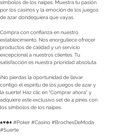
símbolos de los naipes. Muestra tu pasión
por los casinos y la emoción de los juegos
de azar dondequiera que vayas.
Compra con confianza en nuestro
establecimiento. Nos enorgullece ofrecer
productos de calidad y un servicio
excepcional a nuestros clientes. Tu
satisfacción es nuestra prioridad absoluta.
¡No pierdas la oportunidad de llevar
contigo el espíritu de los juegos de azar y
la suerte! Haz clic en "Comprar ahora" y
adquiere este exclusivo set de 4 pines con
los símbolos de los naipes.
♠️♥️♣️♦️ #Poker #Casino #BrochesDeModa
#Suerte