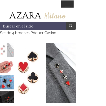
55 47169499
AZARA
Milano
Set de 4 broches Póquer Casino