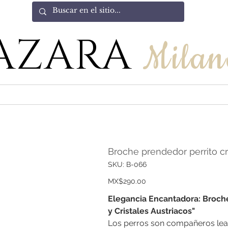
AZARA
Milan
Broche prendedor perrito cr
SKU
SKU:
B-066
B-
066
Price
MX$290.00
Elegancia Encantadora: Broch
y Cristales Austriacos"
Los perros son compañeros leal