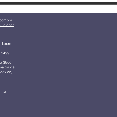
 compra
oluciones
ail.com
69499
a 3800,
imalpa de
México,
tion