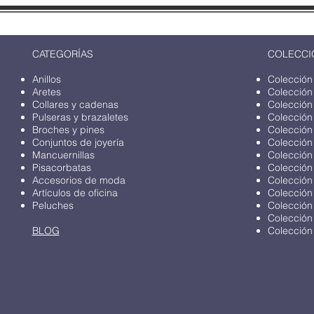
CATEGORÍAS
COLECCI
Anillos
Colección
Aretes
Colección
Collares y cadenas
Colección
Pulseras y brazaletes
Colección
Broches y pines
Colección
Conjuntos de joyería
Colección
Mancuernillas
Colección
Pisacorbatas
Colección
Accesorios de moda
Colección
Artículos de oficina
Colección
Peluches
Colección
Colección
BLOG
Colección 