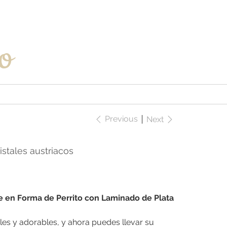
Iniciar sesión
o
Previous
Next
istales austriacos
e en Forma de Perrito con Laminado de Plata
es y adorables, y ahora puedes llevar su