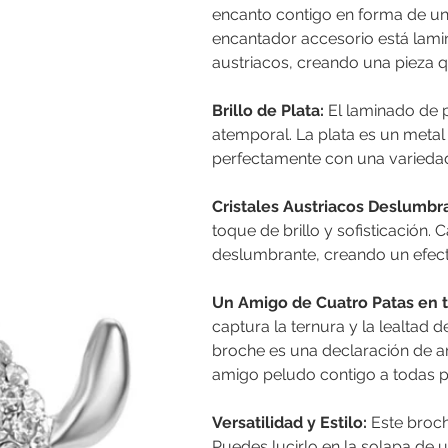
encanto contigo en forma de un
encantador accesorio está lami
austriacos, creando una pieza qu
Brillo de Plata:
El laminado de pl
atemporal. La plata es un met
perfectamente con una variedad 
Cristales Austriacos Deslumbr
toque de brillo y sofisticación. 
deslumbrante, creando un efecto
Un Amigo de Cuatro Patas en t
captura la ternura y la lealtad 
broche es una declaración de am
amigo peludo contigo a todas p
Versatilidad y Estilo:
Este broche
Puedes lucirlo en la solapa de 