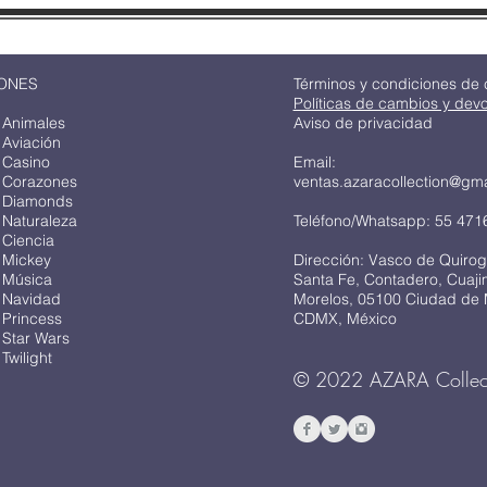
ONES
Términos y condiciones de
Políticas de cambios y dev
 Animales
Aviso de privacidad
 Aviación
 Casino
Email:
 Corazones
ventas.azaracollection@gm
 Diamonds
 Naturaleza
Teléfono/Whatsapp: 55 471
 Ciencia
 Mickey
Dirección: Vasco de Quirog
 Música
Santa Fe, Contadero, Cuaj
 Navidad
Morelos, 05100 Ciudad de 
 Princess
CDMX, México
 Star Wars
Twilight
© 2022 AZARA Collec